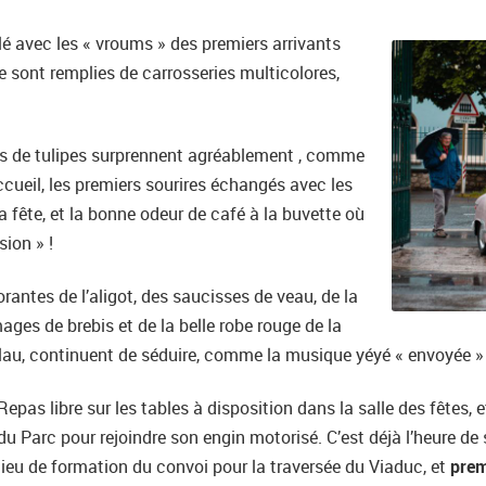
llé avec les « vroums » des premiers arrivants
se sont remplies de carrosseries multicolores,
es de tulipes surprennent agréablement , comme
ccueil, les premiers sourires échangés avec les
a fête, et la bonne odeur de café à la buvette où
sion » !
rantes de l’aligot, des saucisses de veau, de la
ages de brebis et de la belle robe rouge de la
lau, continuent de séduire, comme la musique yéyé « envoyée »
Repas libre sur les tables à disposition dans la salle des fêtes, 
du Parc pour rejoindre son engin motorisé. C’est déjà l’heure de s
lieu de formation du convoi pour la traversée du Viaduc, et
prem