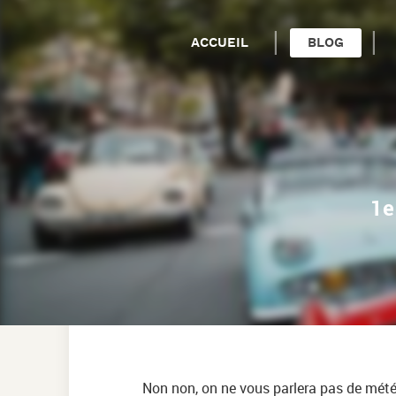
ACCUEIL
BLOG
TOUT VOIR
PHOTOS
VIDÉOS
1e
RÉTROVIADU
RALLYE
SORTIES
VOITURES
Non non, on ne vous parlera pas de mété