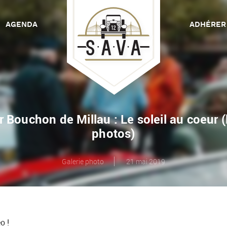
AGENDA
ADHÉRER
r Bouchon de Millau : Le soleil au coeur (
C
photos)
Galerie photo
21 mai 2019
o !