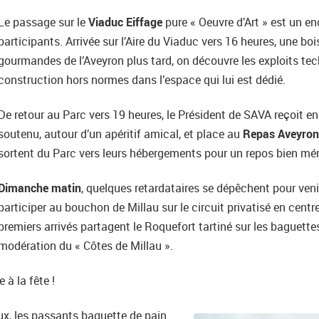
Le passage sur le
Viaduc Eiffage
pure « Oeuvre d’Art » est un e
participants. Arrivée sur l’Aire du Viaduc vers 16 heures, une b
gourmandes de l’Aveyron plus tard, on découvre les exploits tec
construction hors normes dans l’espace qui lui est dédié.
De retour au Parc vers 19 heures, le Président de SAVA reçoit en 
soutenu, autour d’un apéritif amical, et place au
Repas Aveyron
sortent du Parc vers leurs hébergements pour un repos bien mér
Dimanche matin
, quelques retardataires se dépêchent pour venir 
participer au bouchon de Millau sur le circuit privatisé en centre
premiers arrivés partagent le Roquefort tartiné sur les baguette
modération du « Côtes de Millau ».
 à la fête !
ux, les passants baguette de pain