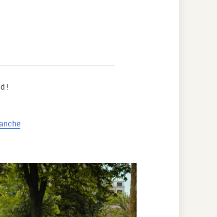
d !
anche