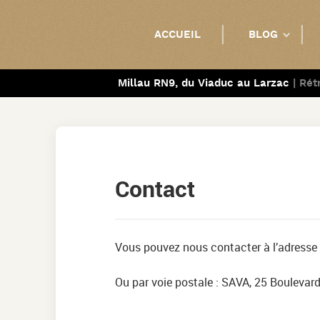
ACCUEIL
BLOG
TOUT VOIR
Millau RN9, du Viaduc au Larzac
| Rét
PHOTOS
VIDÉOS
RÉTROVIADU
Contact
RALLYE
SORTIES
Vous pouvez nous contacter à l’adresse 
VOITURES
Ou par voie postale : SAVA, 25 Boulevard