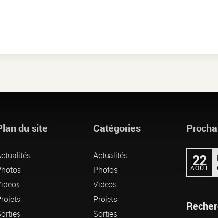
Plan du site
Catégories
Procha
ctualités
Actualités
22
AOÛT
Photos
Photos
Vidéos
Vidéos
rojets
Projets
Recher
orties
Sorties