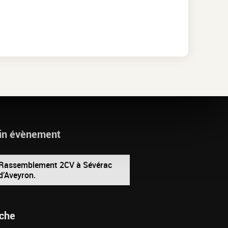
in évènement
Rassemblement 2CV à Sévérac
d’Aveyron.
che