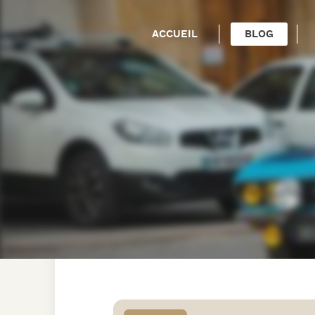
ACCUEIL
BLOG
TOUT VOIR
PHOTOS
VIDÉOS
RÉTROVIADU
RALLYE
SORTIES
VOITURES