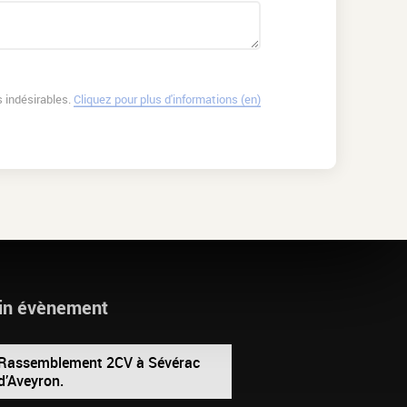
 indésirables.
Cliquez pour plus d'informations (en)
in évènement
Rassemblement 2CV à Sévérac
d’Aveyron.