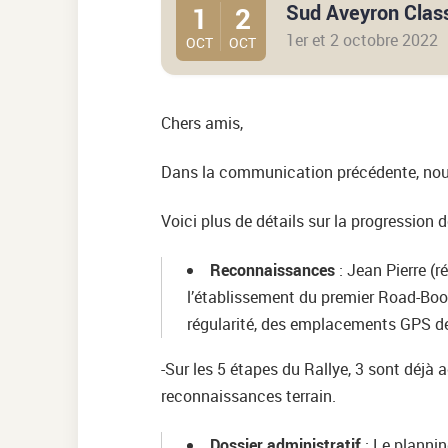
1
2
Sud Aveyron Class
1er et 2 octobre 2022
OCT
OCT
Chers amis,
Dans la communication précédente, nous
Voici plus de détails sur la progression d
Reconnaissances
: Jean Pierre (r
l’établissement du premier Road-Book
régularité, des emplacements GPS de
-Sur les 5 étapes du Rallye, 3 sont déjà 
reconnaissances terrain.
Dossier administratif
: Le plannin