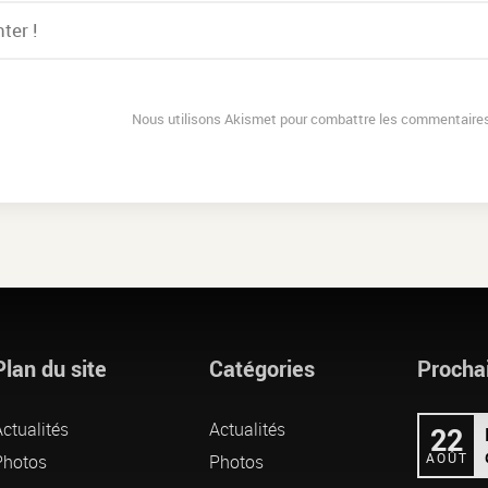
Nous utilisons Akismet pour combattre les commentaires
Plan du site
Catégories
Procha
ctualités
Actualités
22
AOÛT
Photos
Photos