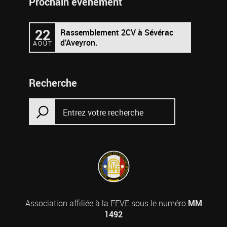
Prochain évènement
22
Rassemblement 2CV à Sévérac
d’Aveyron.
AOÛT
Recherche
Association affiliée à la
FFVE
sous le numéro
MM
1492