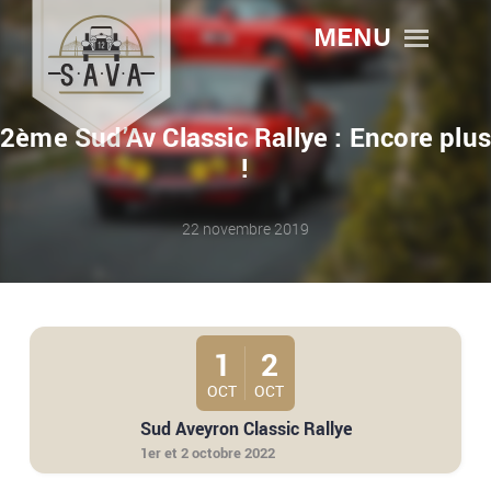
MENU
2ème Sud’Av Classic Rallye : Encore plu
!
22 novembre 2019
1
2
OCT
OCT
Sud Aveyron Classic Rallye
1er et 2 octobre 2022