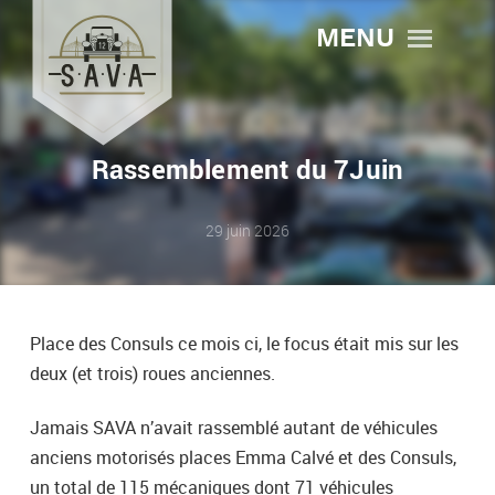
MENU
Rassemblement du 7Juin
29 juin 2026
Place des Consuls ce mois ci, le focus était mis sur les
deux (et trois) roues anciennes.
Jamais SAVA n’avait rassemblé autant de véhicules
anciens motorisés places Emma Calvé et des Consuls,
un total de 115 mécaniques dont 71 véhicules