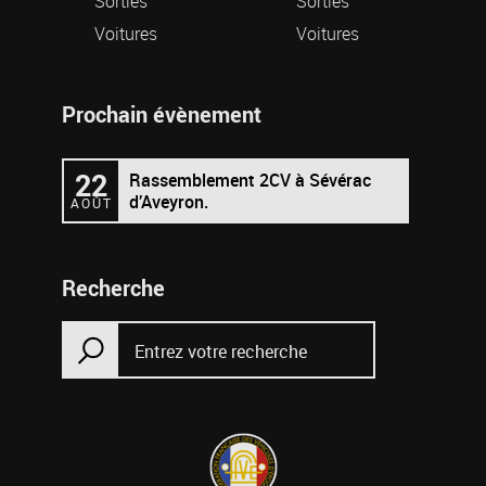
Sorties
Sorties
Voitures
Voitures
Prochain évènement
22
Rassemblement 2CV à Sévérac
d’Aveyron.
AOÛT
Recherche