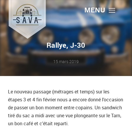
MENU
Rallye, J-30
15 mars 2019
Le nouveau passage (métrages et temps) sur les
étapes 3 et 4 fin février nous a encore donné l’occasion
de passer un bon moment entre copains. Un sandwich
tiré du sac a midi avec une vue plongeante sur le Tarn,
un bon café et c’était reparti.