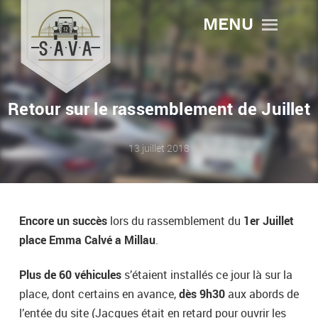
MENU
Retour sur le rassemblement de Juillet
13 juillet 2018
Encore un succès
lors du rassemblement du
1er Juillet
place Emma Calvé a Millau
.
Plus de 60 véhicules
s’étaient installés ce jour là sur la
place, dont certains en avance,
dès 9h30
aux abords de
l’entée du site (Jacques était en retard pour ouvrir les