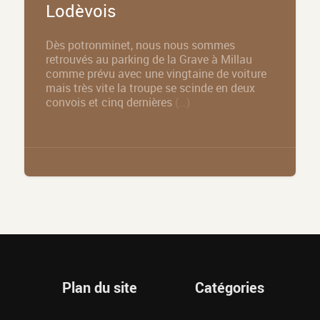
Lodèvois
Dès potronminet, nous nous sommes
retrouvés au parking de la Grave à Millau
comme prévu avec une vingtaine de voiture
mais très vite la troupe se scinde en deux
convois et cinq dernières
(…)
Plan du site
Catégories