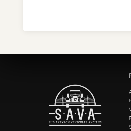
A
P
S