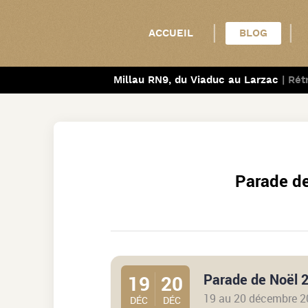
ACCUEIL
BLOG
TOUT VOIR
Millau RN9, du Viaduc au Larzac
| Rét
PHOTOS
VIDÉOS
RÉTROVIADU
Parade d
RALLYE
SORTIES
VOITURES
19
20
Parade de Noël 
19 au 20 décembre 2
DÉC
DÉC