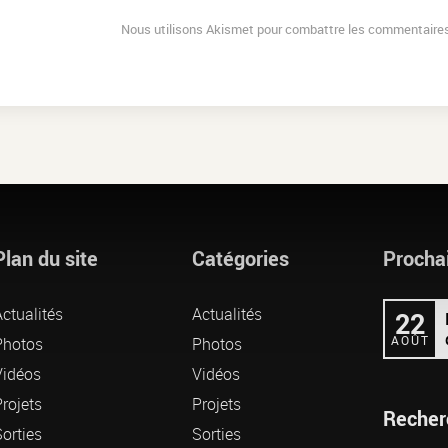
Nous utilisons Akismet pour combattre les commentaires
Plan du site
Catégories
Procha
ctualités
Actualités
22
AOÛT
Photos
Photos
Vidéos
Vidéos
rojets
Projets
Recher
orties
Sorties