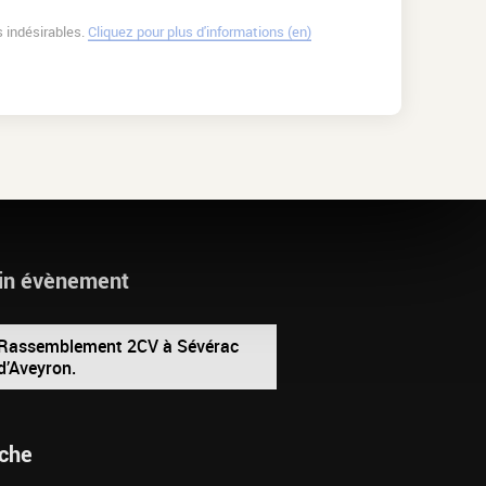
 indésirables.
Cliquez pour plus d'informations (en)
in évènement
Rassemblement 2CV à Sévérac
d’Aveyron.
che