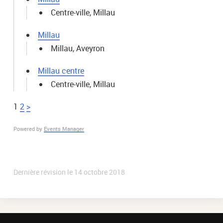
Centre-ville, Millau
Millau
Millau, Aveyron
Millau centre
Centre-ville, Millau
1
2
>
Powered by
Events Manager
Dernière révision le
14 octobre 2018