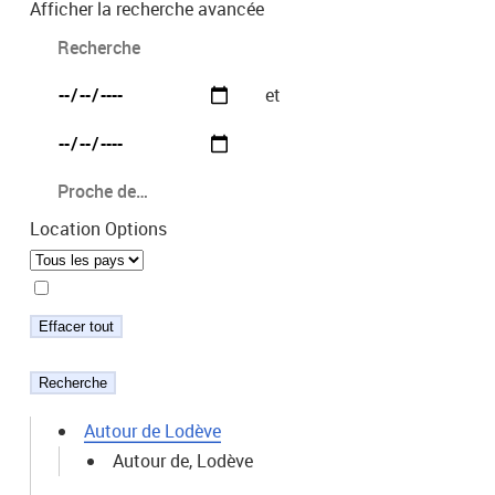
d’affichage
Afficher la recherche avancée
des
résultats
et
de
la
recherche
Location Options
Effacer tout
Recherche
Autour de Lodève
Autour de, Lodève