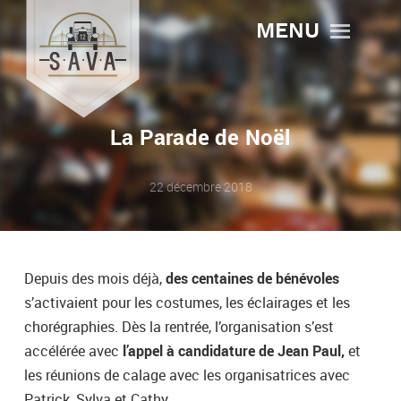
MENU
La Parade de Noël
22 décembre 2018
Depuis des mois déjà,
des centaines de bénévoles
s’activaient pour les costumes, les éclairages et les
chorégraphies. Dès la rentrée, l’organisation s’est
accélérée avec
l’appel à candidature de Jean Paul,
et
les réunions de calage avec les organisatrices avec
Patrick, Sylva et Cathy.